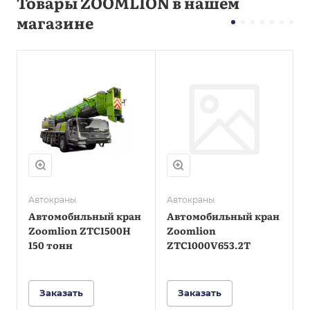
Товары ZOOMLION в нашем
магазине
Грузоподъемность,
Грузоподъемность,
кг
кг
100000
80000
Мощность
Мощность
двигателя, л.с.
двигателя, л.с.
375
375
Тип
Тип
Шоссейный
Шоссейный
Ширина
Ширина
Автокраны
Автокраны
А
транспортная, мм
транспортная, мм
Автомобильный кран
Автомобильный кран
2900
2850
Zoomlion ZTC1500H
Zoomlion
150 тонн
ZTC1000V653.2T
Заказать
Заказать