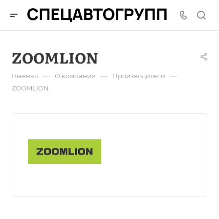
ZOOMLION
—
—
—
Главная
О компании
Производители
ZOOMLION