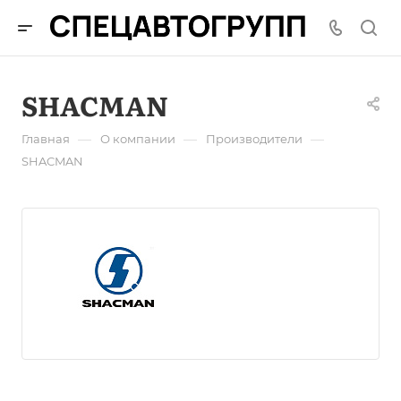
SHACMAN
—
—
—
Главная
О компании
Производители
SHACMAN