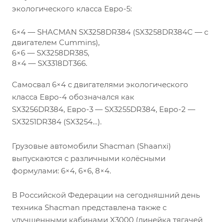
экологического класса Евро-5:
6×4 — SHACMAN SX3258DR384 (SX3258DR384C — с
двигателем Cummins),
6×6 — SX3258DR385,
8×4 — SX3318DT366.
Самосвал 6×4 с двигателями экологического
класса Евро-4 обозначался как
SX3256DR384, Евро-3 — SX3255DR384, Евро-2 —
SX3251DR384 (SX3254…).
Грузовые автомобили Shacman (Shaanxi)
выпускаются с различными колёсными
формулами: 6×4, 6×6, 8×4.
В Российской Федерации на сегодняшний день
техника Shacman представлена также с
улучшенными кабинами X3000 (линейка тягачей